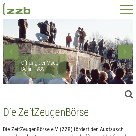
Zum
Inhalt
springen
Öffnung der Mauer,
Berlin 1989
Die ZeitZeugenBörse
Die ZeitZeugenBörse e.V. (ZZB) fördert den Austausch